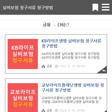
실비보험 청구서류 청구방법
금융
→
(36)
건
KB라이프생명 실비보험 청구서류
청구방법
KB라이프생명 실비보험 청구서류 청구방법
KB라이프생명 실비보험 청구서류 청구방법에
대해서 알아보겠습니다. KB라이프생명 실비보
험 청구서류 입원 시 필요한 서류 1. 진단서 2.
금융
2023. 8. 13. 09:34
입/퇴원확인서 (진단서에 입원기간이 기재된
경우 제외) 3. 보험수익자 신분증 사본 4. 보험
수익자 통장 사본 5. 사고보험금청구서 (KB라
이프생명 사이트 통해서 출력 가능) 6. 개인신
용정보처리동의서 (KB라이프생명 사이트 통해
교보라이프플래닛생명 실비보험 청
서 출력 가능) KB라이프생명보험금청구서 / 치
구서류 청구방법
과치료확인서 파일 첨부하였습니다. 아래 경로
통해 서류 다운로드 가능합니다. KB라이프생
교보라이프플래닛생명 실비보험 청구서류 청
명 실비보험 청구방법 1. 인터넷신청: 1588 -
구방법 교보라이프플래닛생명 실비보험 청구
3374 고객센터 상담원 통해서 인터넷 신청방
서류 청구방법에 대해서 알아보겠습니다. 교보
법에 대한 안내를 받을 수 있습니다. (바로가
라이프플래닛생명 실비보험 청구서류 입원 시
기) 2. 모바일신청: 158..
금융
2020. 9. 16. 20:00