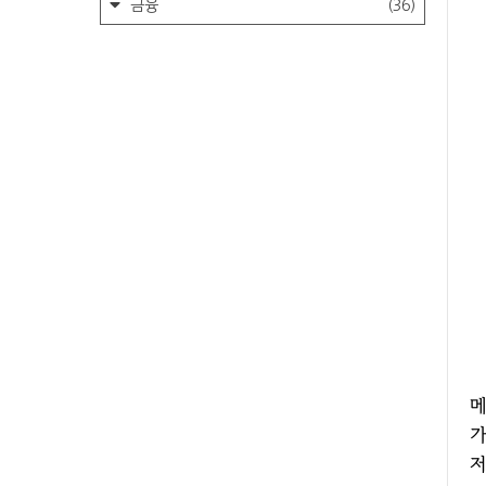
금융
(36)
메
가
저