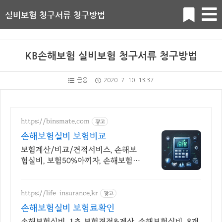
실비보험 청구서류 청구방법
KB손해보험 실비보험 청구서류 청구방법
금융
2020. 7. 10. 13:37
https://binsmate.com
광고
손해보험실비 보험비교
보험계산/비교/견적서비스, 손해보
험실비, 보험50%아끼자, 손해보험실
비 알뜰살뜰 가성비 보험 찾기, 보험
가입의 시작은 내보험료계산이 먼
저!
https://life-insurance.kr
광고
손해보험실비 보험료확인
손해보험실비, 1초 보험견적&계산, 손해보험실비, 8개